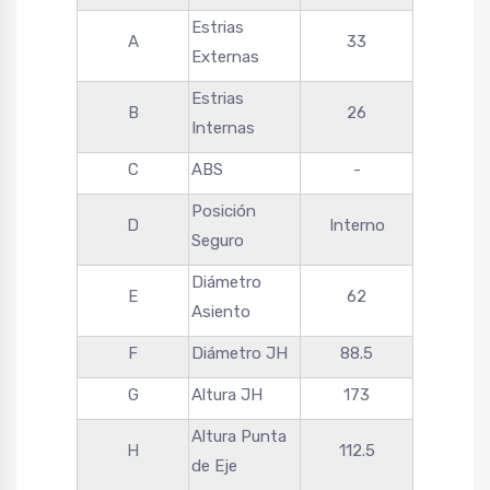
Estrias
A
33
Externas
Estrias
B
26
Internas
C
ABS
-
Posición
D
Interno
Seguro
Diámetro
E
62
Asiento
F
Diámetro JH
88.5
G
Altura JH
173
Altura Punta
H
112.5
de Eje