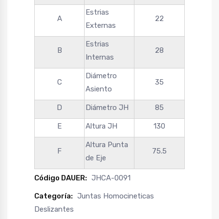
Estrias
A
22
Externas
Estrias
B
28
Internas
Diámetro
C
35
Asiento
D
Diámetro JH
85
E
Altura JH
130
Altura Punta
F
75.5
de Eje
Código DAUER:
JHCA-0091
Categoría:
Juntas Homocineticas
Deslizantes